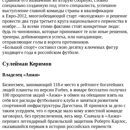
странное его назначение во вторую сборную, словно
специально созданную под этого специалиста, успешное
выступление главной команды страны в квалификации
к Евро-2012, многообещающий старт «молодежки» и решение
провести два тура третьего круга национального первенства в
ноябре… За всеми этими фактами стоят конкретные люди:
будь то чиновники, которые принимают те или иные решения,
тренеры, добивающиеся успеха, или нападающие,
отправляющие голы в ворота противников.
«Большой спорт» составил свою десятку ключевых фигур
уходящего года в российском футболе.
Сулейман Керимов
Владелец «Анжи»
Бизнесмен, занимающий 118-е место в рейтинге богатейших
людей планеты по версии Forbes, в январе бесплатно получил
100 процентов акций «Анжи» в обмен на обещание взять на
себя все расходы футбольного клуба и заняться развитием
спортивной инфраструктуры Дагестана. И принялся за дело с
таким усердием, что о прежде мало кому известной команде
заговорил, без преувеличения, весь мир. Сначала в «Анжи»
перешел легендарный бразильский защитник Роберто Карлос,
оказавшийся первым в истории российских первенств