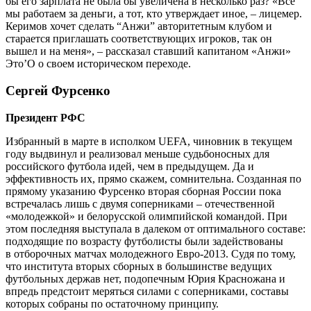
бы его зарплата не была бы увеличена в несколько раз? «Все
мы работаем за деньги, а тот, кто утверждает иное, – лицемер.
Керимов хочет сделать “Анжи” авторитетным клубом и
старается приглашать соответствующих игроков, так он
вышел и на меня», – рассказал ставший капитаном «Анжи»
Это’О о своем историческом переходе.
Сергей Фурсенко
Президент РФС
Избранный в марте в исполком UEFA, чиновник в текущем
году выдвинул и реализовал меньше судьбоносных для
российского футбола идей, чем в предыдущем. Да и
эффективность их, прямо скажем, сомнительна. Созданная по
прямому указанию Фурсенко вторая сборная России пока
встречалась лишь с двумя соперниками – отечественной
«молодежкой» и белорусской олимпийской командой. При
этом последняя выступала в далеком от оптимального составе:
подходящие по возрасту футболисты были задействованы
в отборочных матчах молодежного Евро-2013. Судя по тому,
что института вторых сборных в большинстве ведущих
футбольных держав нет, подопечным Юрия Красножана и
впредь предстоит меряться силами с соперниками, составы
которых собраны по остаточному принципу.