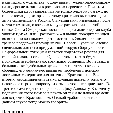
нальчикского «Спартака» с ходу вывел «железнодорожников»
на лидерские позиции в российском первенстве. При этом
болельщики клуба радовались не только очковому багажу, но
и игре команды, которая по этому критерию выглядела едва
ли не сильнейшей в России. Ситуация вмиг изменилась после
матча с «Анжи», о котором мы уже рассказывали в этой
статье. Ольга Смородская поставила перед акционерами клуба
ультиматум: «Я или Красножан» – и вышла победительницей
во внезапно возникшем противосто­янии. Уволенного же
тренера поддержал президент РФС Сергей Фурсенко, словно
специально для него придумавший вторую сборную России.
Ее формальной функцией является подготовка резерва для
главной команды страны. Однако в том, что это будет
происходить эффективно, возникают сомнения. Во-первых, в
большинстве футбольных держав нет института вторых
сборных, что неминуемо вызывает проблемы с поиском
достойных соперников для «птенцов Красножана». Во-
вторых, неофициальный статус команды привел к тому, что
некоторые игроки попросту отказываются в нее приезжать. В-
третьих, сама идея не понравилась Дику Адвокату. К моменту
подписания этого номера в печать он так и не нашел времени
для встречи с Красножаном. О какой «работе в связке» в
данном случае тогда можно говорить?
Веллитон