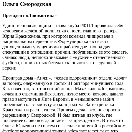
Ольга Смородская
Президент «Локомотива»
Единственная женщина – глава клуба РФПЛ проявила себя
человеком железной воли, сняв с поста главного тренера
Юрия Красножана, при котором команда лидировала в
национальном первенстве. Формулировка «в связи с
допущенными упущениями в работе» дает повод для
спекуляций в отношении причин, побудивших ее это сделать.
Однако люди, неплохо знакомые с «кухней» отечественного
футбола, в приватных беседах склоняются к следующей
версии.
Проиграв дома «Анжи», «железнодорожники» отдали «долг»
за победу, одержанную в гостях 31 октября минувшего года.
Как известно, в тот осенний день в Махачкале «Локомотив»,
отчаянно стремившийся занять пятое место, которое давало
право выступить в Лиге Европы, в меньшинстве забил
победный гол за минуту до конца матча. За те три очка
Красножан и расплатился. Причем сделал это, не спросив
разрешения у Смородской. И был изгнан из клуба, где
последнее слово всегда остается за президентом. В том, что
Ольга Юрьевна не совсем согласна с принятой в российском
футболе корпоративной этикой, убеждает и тот факт, что