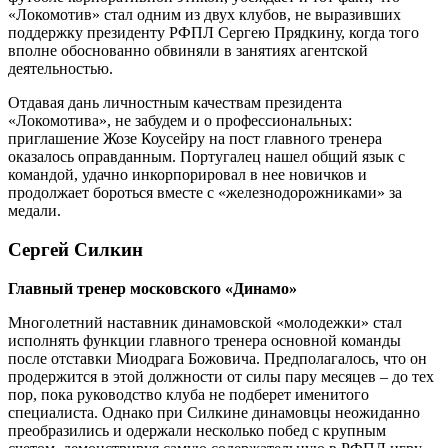
«Локомотив» стал одним из двух клубов, не выразивших
поддержку президенту РФПЛ Сергею Прядкину, когда того
вполне обоснованно обвиняли в занятиях агентской
деятельностью.
Отдавая дань личностным качествам президента
«Локомотива», не забудем и о профессиональных:
приглашение Жозе Ко­усейру на пост главного тренера
оказалось оправданным. Португалец нашел общий язык с
командой, удачно инкорпорировал в нее новичков и
продолжает бороться вместе с «железнодорожниками» за
медали.
Сергей Силкин
Главный тренер московского «Динамо»
Многолетний наставник динамовской «молодежки» стал
исполнять функции главного тренера основной команды
после отставки Миодрага Божовича. Предполагалось, что он
продержится в этой должности от силы пару месяцев – до тех
пор, пока руководство клуба не подберет именитого
специалиста. Однако при Силкине динамовцы неожиданно
преобразились и одержали несколько побед с крупным