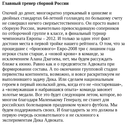
Главный тренер сборной России
Охочий до денег, многократно упрекаемый в цинизме и
двойных стандартах 64-летний голландец по большому счету
не совершил ничего сверхъестественного. Он просто вывел
сборную России, значительно превосходившую соперников
по отборочной группе в классе, в финальный турнир
чемпионата Европы – 2012. И только за один этот факт
достоин места в первой тройке нашего рейтинга. О том, что за
прошедшие с «бронзового» Евро-2008 три с лишним года
игроки стали старше, а «новой крови» в команде, за
исключением Алана Дзагоева, нет, мы будем рассуждать
ближе к июню. Равно как и о предвзятости Адвоката при
формировании состава. А по окончании групповой стадии
первенства континента, возможно, и вовсе раскритикуем не
выполнившего задачу Дика. Или сделаем национальным
героем в первый июльский день, когда его не «постаревшая»,
а «возмужавшая и набравшаяся опыта» команда завоюет
золотые медали. Все это будет следующим летом, которое, во
многом благодаря Маленькому Генералу, не станет для
российских болельщиков праздником чужого футбола. Мы
будем поддерживать своих. И благодарить за это должны в
первую очередь основательного и не склонного к
экспериментам Дика Адвоката.