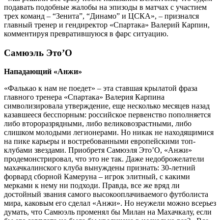
подавать подобные жалобы на эпизоды в матчах с участием
трех команд – “Зенита”, “Динамо” и ЦСКА», – признался
главный тренер и гендиректор «Спартака» Валерий Карпин,
комментируя превратившуюся в фарс ситуацию.
Самюэль Это’О
Нападающий «Анжи»
«Фалькао к нам не поедет» – эта ставшая крылатой фраза
главного тренера «Спартака» Валерия Карпина
символизировала утверждение, еще несколько месяцев назад
казавшееся бесспорным: российское первенство пополняется
либо второразрядными, либо великовозрастными, либо
слишком молодыми легионерами. Но никак не находящимися
на пике карьеры и востребованными европейскими топ-
клубами звездами. Приобретя Самюэля Это’О, «Анжи»
продемонстрировал, что это не так. Даже недоброжелатели
махачкалинского клуба вынуждены признать: 30-летний
форвард сборной Камеруна – игрок элитный, с какими
мерками к нему ни подходи. Правда, все же вряд ли
достойный звания самого высокооплачиваемого футболиста
мира, каковым его сделал «Анжи». Но неужели можно всерьез
думать, что Самюэль променял бы Милан на Махачкалу, если