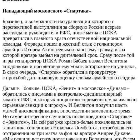
Нападающий московского «Спартака»
Бразилец, о возможности натурализации которого с
перспективой выступления за сборную России всерьез
рассуждали руководители РФС, после матча с ЦСКА
превратился в главного врага отечественной национальной
команды. Форвард пошел в жесткий стык с голкипером
армейцев Игорем Акинфеевым и нанес ему травму, из-за
которой вратарь выбыл на длительный срок. Сразу после той
игры гендиректор ЦСКА Роман Бабаев назвал Веллитона
«подонком» и посоветовал ему «быть осторожнее на улицах».
В свою очередь, «Спартак» обратился в прокуратуру
с просьбой дать правовую оценку словам армейского гендира.
Дальше – больше. ЦСКА, «Зенит» и московское «Динамо»
обратились с письмами в контрольно-дисциплинарный
комитет РФС, в которых попросили «применить максимально
серьезные санкции к игроку». И Веллитон получил шесть
матчей дисквалификации, впоследствии замененные тремя.
Но самое интересное случилось после поединка «Спартака»
с «Зенитом». На сей раз уже красно-белые пожаловались на
защитника соперников Николаса Ломбертса, потребовав его
отстранения на три матча за фол на вратаре Андрее Дикане.
«Мы решили все сразу после наказания Веллитона, что будем