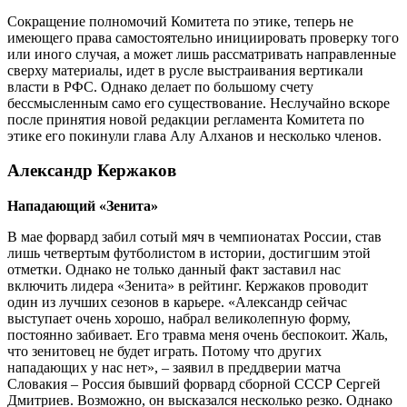
Сокращение полномочий Комитета по этике, теперь не
имеющего права самостоятельно инициировать проверку того
или иного случая, а может лишь рассматривать направленные
сверху материалы, идет в русле выстраивания вертикали
власти в РФС. Однако делает по большому счету
бессмысленным само его существование. Неслучайно вскоре
после принятия новой редакции регламента Комитета по
этике его покинули глава Алу Алханов и несколько членов.
Александр Кержаков
Нападающий «Зенита»
В мае форвард забил сотый мяч в чемпионатах России, став
лишь четвертым футболистом в истории, достигшим этой
отметки. Однако не только данный факт заставил нас
включить лидера «Зенита» в рейтинг. Кержаков проводит
один из лучших сезонов в карьере. «Александр сейчас
выступает очень хорошо, набрал великолепную форму,
постоянно забивает. Его травма меня очень беспокоит. Жаль,
что зенитовец не будет играть. Потому что других
нападающих у нас нет», – заявил в преддверии матча
Словакия – Россия бывший форвард сборной СССР Сергей
Дмитриев. Возможно, он высказался несколько резко. Однако