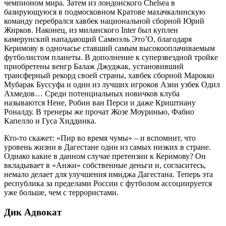
чемпионом мира. Затем из лондонского Chelsea в
базирующуюся в подмосковном Кратове махачкалинскую
команду перебрался хавбек национальной сборной Юрий
Жирков. Наконец, из миланского Inter был куплен
камерунский напада­ющий Самюэль Это’О, благодаря
Керимову в одночасье ставший самым высокооплачиваемым
футболистом планеты. В дополнение к суперзвездной тройке
приобретены венгр Балаж Джуджак, установивший
трансферный рекорд своей страны, хавбек сборной Марокко
Мубарак Буссуфа и один из лучших игроков Азии узбек Одил
Ахмедов… Среди потенциальных новичков клуба
называются Нене, Робин ван Перси и даже Криштиану
Роналду. В тренеры же прочат Жозе Моуринью, Фабио
Капелло и Гуса Хиддинка.
Кто-то скажет: «Пир во время чумы» – и вспомнит, что
уровень жизни в Дагестане один из самых низких в стране.
Однако какие в данном случае претензии к Керимову? Он
вкладывает в «Анжи» собственные деньги и, согласитесь,
немало делает для улучшения имиджа Дагестана. Теперь эта
республика за пределами России с футболом ассоциируется
уже больше, чем с террористами.
Дик Адвокат