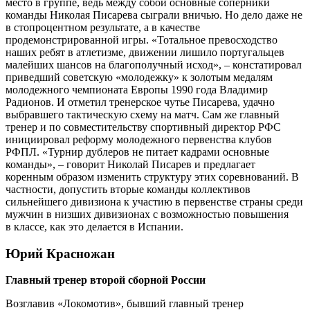
место в группе, ведь между собой основные соперники
команды Николая Писарева сыграли вничью. Но дело даже не
в стопроцентном результате, а в качестве
продемонстрированной игры. «Тотальное превосходство
наших ребят в атлетизме, движении лишило португальцев
малейших шансов на благополучный исход», – констатировал
приведший советскую «молодежку» к золотым медалям
молодежного чемпионата Европы 1990 года Владимир
Радионов. И отметил тренерское чутье Писарева, удачно
выбравшего тактическую схему на матч. Сам же главный
тренер и по совместительству спортивный директор РФС
инициировал реформу молодежного первенства клубов
РФПЛ. «Турнир дублеров не питает кадрами основные
команды», – говорит Николай Писарев и предлагает
коренным образом изменить структуру этих соревнований. В
частности, допустить вторые команды коллективов
сильнейшего дивизиона к участию в первенстве страны среди
мужчин в низших дивизионах с возможностью повышения
в классе, как это делается в Испании.
Юрий Красножан
Главный тренер второй сборной России
Возглавив «Локомотив», бывший главный тренер