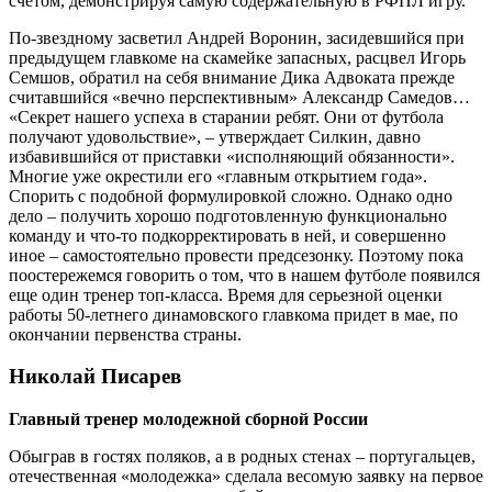
счетом, демонстрируя самую содержательную в РФПЛ игру.
По-звездному засветил Андрей Воронин, засидевшийся при
предыдущем главкоме на скамейке запасных, расцвел Игорь
Семшов, обратил на себя внимание Дика Адвоката прежде
считавшийся «вечно перспективным» Александр Самедов…
«Секрет нашего успеха в старании ребят. Они от футбола
получают удовольствие», – утверждает Силкин, давно
избавившийся от приставки «исполняющий обязанности».
Многие уже окрестили его «главным открытием года».
Спорить с подобной формулировкой сложно. Однако одно
дело – получить хорошо подготовленную функци­онально
команду и что-то подкорректировать в ней, и совершенно
иное – самостоятельно провести предсезонку. Поэтому пока
поостережемся говорить о том, что в нашем футболе появился
еще один тренер топ-класса. Время для серьезной оценки
работы 50-летнего динамовского главкома придет в мае, по
окончании первенства страны.
Николай Писарев
Главный тренер молодежной сборной России
Обыграв в гостях поляков, а в родных стенах – португальцев,
отечественная «молодежка» сделала весомую заявку на первое