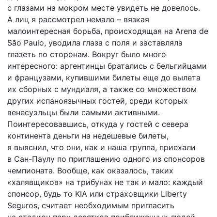
с глазами на мокром месте увидеть не довелось.
А лиц я рассмотрел немало – вязкая
малоинтересная борьба, происходящая на Arena de
São Paulo, уводила глаза с поля и заставляла
глазеть по сторонам. Вокруг было много
интересного: аргентинцы братались с бельгийцами
и французами, купившими билеты еще до вылета
их сборных с мундиаля, а также со множеством
других испаноязычных гостей, среди которых
венесуэльцы были самыми активными.
Поинтересовавшись, откуда у гостей с севера
континента деньги на недешевые билеты,
я выяснил, что они, как и наша группа, приехали
в Сан-Паулу по приглашению одного из спонсоров
чемпионата. Вообще, как оказалось, таких
«халявщиков» на трибунах не так и мало: каждый
спонсор, будь то KIA или страховщики Liberty
Seguros, считает необходимым пригласить