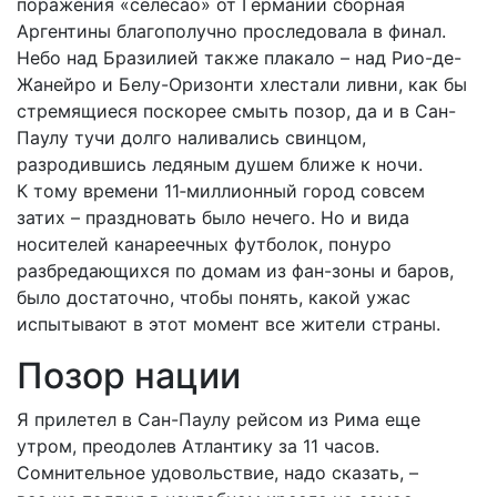
поражения «селесао» от Германии сборная
Аргентины благополучно проследовала в финал.
Небо над Бразилией также плакало – над Рио-де-
Жанейро и Белу-Оризонти хлестали ливни, как бы
стремящиеся поскорее смыть позор, да и в Сан-
Паулу тучи долго наливались свинцом,
разродившись ледяным душем ближе к ночи.
К тому времени 11‑миллионный город совсем
затих – праздновать было нечего. Но и вида
носителей канареечных футболок, понуро
разбредающихся по домам из фан-зоны и баров,
было достаточно, чтобы понять, какой ужас
испытывают в этот момент все жители страны.
Позор нации
Я прилетел в Сан-Паулу рейсом из Рима еще
утром, преодолев Атлантику за 11 часов.
Сомнительное удовольствие, надо сказать, –