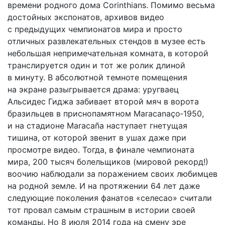
времени родного дома Corinthians. Помимо весьма
достойных экспонатов, архивов видео
с предыдущих чемпионатов мира и просто
отличных развлекательных стендов в музее есть
небольшая непримечательная комната, в которой
транслируется один и тот же ролик длиной
в минуту. В абсолютной темноте помещения
на экране разыгрывается драма: уругваец
Альсидес Гиджа забивает второй мяч в ворота
бразильцев в приснопамятном Maracanaço‑1950,
и на стадионе Maracaña наступает гнетущая
тишина, от которой звенит в ушах даже при
просмотре видео. Тогда, в финале чемпионата
мира, 200 тысяч болельщиков (мировой рекорд!)
воочию наблюдали за поражением своих любимцев
на родной земле. И на протяжении 64 лет даже
следующие поколения фанатов «селесао» считали
тот провал самым страшным в истории своей
команды. Но 8 июля 2014 года на смену эре