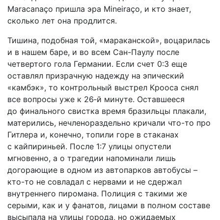
Maracanaço пришла эра Mineiraço, и кто знает,
сколько лет она продлится.
Тишина, подобная той, «мараканской», воцарилась
и в нашем баре, и во всем Сан-Паулу после
четвертого гола Германии. Если счет 0:3 еще
оставлял призрачную надежду на эпический
«камбэк», то контрольный выстрел Крооса снял
все вопросы уже к 26‑й минуте. Оставшееся
до финального свистка время бразильцы плакали,
матерились, нечленораздельно кричали что-то про
Гитлера и, конечно, топили горе в стаканах
с кайпириньей. После 1:7 улицы опустели
мгновенно, а о трагедии напоминали лишь
догорающие в одном из автопарков автобусы –
кто-то не совладал с нервами и не сдержал
внутреннего пиромана. Полиция с такими же
серыми, как и у фанатов, лицами в полном составе
высыпала на улицы города, но ожидаемых