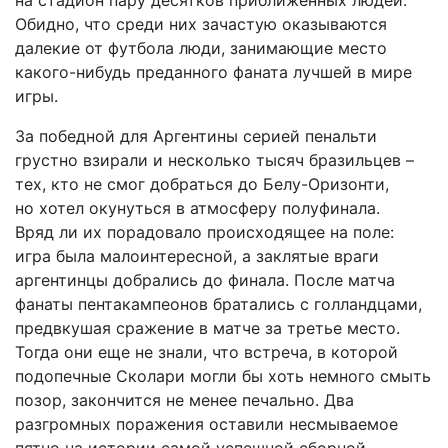
на стадион пару десятков приближенных людей.
Обидно, что среди них зачастую оказываются
далекие от футбола люди, занимающие место
какого-нибудь преданного фаната лучшей в мире
игры.
За победной для Аргентины серией пенальти
грустно взирали и несколько тысяч бразильцев –
тех, кто не смог добраться до Белу-Оризонти,
но хотел окунуться в атмосферу полуфинала.
Вряд ли их порадовало происходящее на поле:
игра была малоинтересной, а заклятые враги
аргентинцы добрались до финала. После матча
фанаты пентакампеонов братались с голландцами,
предвкушая сражение в матче за третье место.
Тогда они еще не знали, что встреча, в которой
подопечные Сколари могли бы хоть немного смыть
позор, закончится не менее печально. Два
разгромных поражения оставили несмываемое