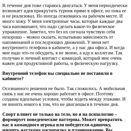
В течение дня тоже стараюсь двигаться. У меня периодически
возникает идея прикрутить турник прямо в офисе, но пока ее
и не реализовал. Но иногда отжимаюсь на рабочем месте. И
много хожу. У меня электронные часы, которые каждые два
часа напоминают, что надо сделать какое-то физическое
упражнение. Заметил, что без их сигнала чувствую себя
нехорошо – можно сказать, испытываю зависимость от
напоминаний и последующих движений. У меня нет
внутреннего телефона в кабинете, а у нас два офиса. И когда
мне надо что-то обсудить, я не звоню, а иду к коллегам. Так
получаю и личный контакт с командой, который мне очень
важен для продуктивной работы, и физическую нагрузку.
Внутренний телефон вы специально не поставили в
кабинете?
Осознанного решения не было. Так сложилось. А мобильная
связь у нас не очень хорошо работает в офисе. Поэтому
созданы идеальные условия, чтобы ходить между этажами. И
не винить никого в том, что не двигаешься в течение дня.
Спорт влияет не только на тело, но и на психологию –
формирует поведенческие паттерны. Может превратить
вас в командного игрока или победителя-одиночку,
научить жесткому распорядку и планированию. Вы