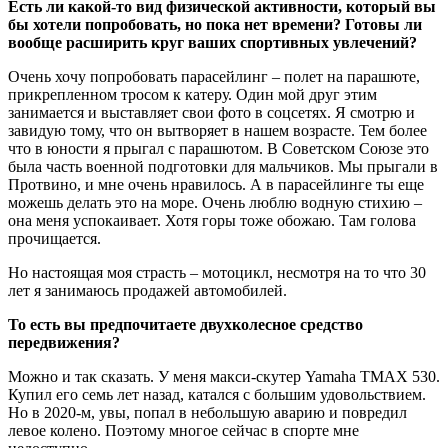
Есть ли какой-то вид физической активности, который вы
бы хотели попробовать, но пока нет времени? Готовы ли
вообще расширить круг ваших спортивных увлечений?
Очень хочу попробовать парасейлинг – полет на парашюте,
прикрепленном тросом к катеру. Один мой друг этим
занимается и выставляет свои фото в соцсетях. Я смотрю и
завидую тому, что он вытворяет в нашем возрасте. Тем более
что в юности я прыгал с парашютом. В Советском Союзе это
была часть военной подготовки для мальчиков. Мы прыгали в
Протвино, и мне очень нравилось. А в парасейлинге ты еще
можешь делать это на море. Очень люблю водную стихию –
она меня успокаивает. Хотя горы тоже обожаю. Там голова
прочищается.
Но настоящая моя страсть – мотоцикл, несмотря на то что 30
лет я занимаюсь продажей автомобилей.
То есть вы предпочитаете двухколесное средство
передвижения?
Можно и так сказать. У меня макси-скутер Yamaha TMAX 530.
Купил его семь лет назад, катался с большим удовольствием.
Но в 2020-м, увы, попал в небольшую аварию и повредил
левое колено. Поэтому многое сейчас в спорте мне