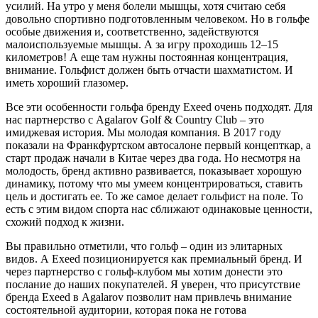
усилий. На утро у меня болели мышцы, хотя считаю себя
довольно спортивно подготовленным человеком. Но в гольфе
особые движения и, соответственно, задействуются
малоиспользуемые мышцы. А за игру проходишь 12–15
километров! А еще там нужны постоянная концентрация,
внимание. Гольфист должен быть отчасти шахматистом. И
иметь хороший глазомер.
Все эти особенности гольфа бренду Exeed очень подходят. Для
нас партнерство с Agalarov Golf & Country Club – это
имиджевая история. Мы молодая компания. В 2017 году
показали на Франкфуртском автосалоне первый концепткар, а
старт продаж начали в Китае через два года. Но несмотря на
молодость, бренд активно развивается, показывает хорошую
динамику, потому что мы умеем концентрироваться, ставить
цель и достигать ее. То же самое делает гольфист на поле. То
есть с этим видом спорта нас сближают одинаковые ценности,
схожий подход к жизни.
Вы правильно отметили, что гольф – один из элитарных
видов. А Exeed позиционируется как премиальный бренд. И
через партнерство с гольф-клубом мы хотим донести это
послание до наших покупателей. Я уверен, что присутствие
бренда Exeed в Agalarov позволит нам привлечь внимание
состоятельной аудитории, которая пока не готова