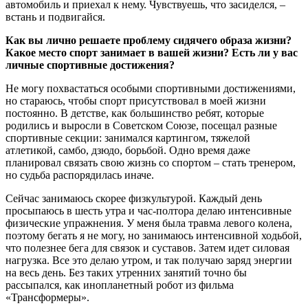
автомобиль и приехал к нему. Чувствуешь, что засиделся, –
встань и подвигайся.
Как вы лично решаете проблему сидячего образа жизни?
Какое место спорт занимает в вашей жизни? Есть ли у вас
личные спортивные достижения?
Не могу похвастаться особыми спортивными достижениями,
но стараюсь, чтобы спорт присутствовал в моей жизни
постоянно. В детстве, как большинство ребят, которые
родились и выросли в Советском Союзе, посещал разные
спортивные секции: занимался картингом, тяжелой
атлетикой, самбо, дзюдо, борьбой. Одно время даже
планировал связать свою жизнь со спортом – стать тренером,
но судьба распорядилась иначе.
Сейчас занимаюсь скорее физкультурой. Каждый день
просыпаюсь в шесть утра и час-полтора делаю интенсивные
физические упражнения. У меня была травма левого колена,
поэтому бегать я не могу, но занимаюсь интенсивной ходьбой,
что полезнее бега для связок и суставов. Затем идет силовая
нагрузка. Все это делаю утром, и так получаю заряд энергии
на весь день. Без таких утренних занятий точно бы
рассыпался, как инопланетный робот из фильма
«Трансформеры».