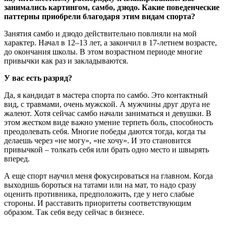
занимались картингом, самбо, дзюдо. Какие поведенческие
паттерны приобрели благодаря этим видам спорта?
Занятия самбо и дзюдо действительно повлияли на мой
характер. Начал в 12–13 лет, а закончил в 17-летнем возрасте,
до окончания школы. В этом возрастном периоде многие
привычки как раз и закладываются.
У вас есть разряд?
Да, я кандидат в мастера спорта по самбо. Это контактный
вид, с травмами, очень мужской. А мужчины друг друга не
жалеют. Хотя сейчас самбо начали заниматься и девушки. В
этом жестком виде важно умение терпеть боль, способность
преодолевать себя. Многие победы даются тогда, когда ты
делаешь через «не могу», «не хочу». И это становится
привычкой – толкать себя или брать одно место и швырять
вперед.
А еще спорт научил меня фокусироваться на главном. Когда
выходишь бороться на татами или на мат, то надо сразу
оценить противника, предположить, где у него слабые
стороны. И расставить приоритеты соответствующим
образом. Так себя веду сейчас в бизнесе.