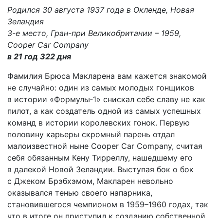
Родился 30 августа 1937 года в Окленде, Новая
Зеландия
3-е место, Гран-при Великобритании – 1959,
Cooper Car Company
в 21 год 322 дня
Фамилия Брюса Макларена вам кажется знакомой
не случайно: один из самых молодых гонщиков
в истории «Формулы‑1» снискал себе славу не как
пилот, а как создатель одной из самых успешных
команд в истории королевских гонок. Первую
половину карьеры скромный парень отдал
малоизвестной ныне Cooper Car Company, считая
себя обязанным Кену Тирреллу, нашедшему его
в далекой Новой Зеландии. Выступая бок о бок
с Джеком Брэбхэмом, Макларен невольно
оказывался тенью своего напарника,
становившегося чемпионом в 1959–1960 годах, так
что в итоге он приступил к созданию собственной