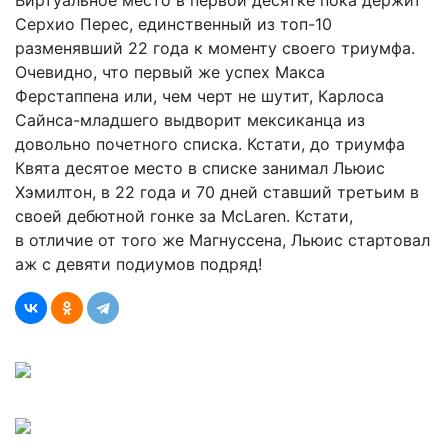
Виртуальное место в первой десятке пока держит
Серхио Перес, единственный из топ-10
разменявший 22 года к моменту своего триумфа.
Очевидно, что первый же успех Макса
Ферстаппена или, чем черт не шутит, Карлоса
Сайнса-младшего выдворит мексиканца из
довольно почетного списка. Кстати, до триумфа
Квята десятое место в списке занимал Льюис
Хэмилтон, в 22 года и 70 дней ставший третьим в
своей дебютной гонке за McLaren. Кстати,
в отличие от того же Магнуссена, Льюис стартовал
аж с девяти подиумов подряд!