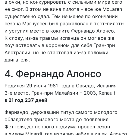
в очки, но конкурировать с сильными мира сего
не смог. В этом не вина пилота – все же McLaren
существенно cдал. Тем не менее по окончании
сезона Магнуссен был разжалован в тест-пилоты
и уступил место в кокпите Фернандо Алонсо.
К слову, из-за травмы испанца он мог все же
поучаствовать в коронном для себя Гран-при
Австралии, но не стартовал из-за поломки
двигателя.
4. Фернандо Алонсо
Родился 29 июля 1981 года в Овьедо, Испания
3-е место, Гран-при Малайзии – 2003, Renault
в 21 год 237 дней
Фернандо, державший титул самого молодого
обладателя призового места до появления
Феттеля, до первого подиума провел сезон
в хилом Minardi, где изрядно набил шишек. Алонсо