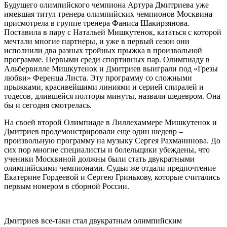
Будущего олимпийского чемпиона Артура Дмитриева уже
имевшая титул тренера олимпийских чемпионов Москвина
присмотрела в группе тренера Фаниса Шакирзянова.
Поставила в пару с Натальей Мишкутенок, кататься с которой
мечтали многие партнеры, и уже в первый сезон они
исполнили два разных тройных прыжка в произвольной
программе. Первыми среди спортивных пар. Олимпиаду в
Альбервилле Мишкутенок и Дмитриев выиграли под «Грезы
любви» Ференца Листа. Эту программу со сложными
прыжками, красивейшими линиями и серией спиралей и
тодесов, длившейся полторы минуты, назвали шедевром. Она
бы и сегодня смотрелась.
На своей второй Олимпиаде в Лиллехаммере Мишкутенок и
Дмитриев продемонстрировали еще один шедевр –
произвольную программу на музыку Сергея Рахманинова. До
сих пор многие специалисты и болельщики убеждены, что
ученики Москвиной должны были стать двукратными
олимпийскими чемпионами. Судьи же отдали предпочтение
Екатерине Гордеевой и Сергею Гринькову, которые считались
первым номером в сборной России.
Дмитриев все-таки стал двукратным олимпийским