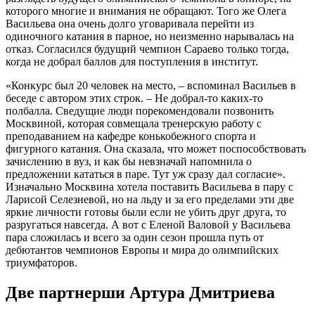
которого многие и внимания не обращают. Того же Олега
Васильева она очень долго уговаривала перейти из
одиночного катания в парное, но неизменно нарывалась на
отказ. Согласился будущий чемпион Сараево только тогда,
когда не добрал баллов для поступления в институт.
«Конкурс был 20 человек на место, – вспоминал Васильев в
беседе с автором этих строк. – Не добрал-то каких-то
полбалла. Сведущие люди порекомендовали позвонить
Москвиной, которая совмещала тренерскую работу с
преподаванием на кафедре конькобежного спорта и
фигурного катания. Она сказала, что может поспособствовать
зачислению в вуз, и как бы невзначай напомнила о
предложении кататься в паре. Тут уж сразу дал согласие».
Изначально Москвина хотела поставить Васильева в пару с
Ларисой Селезневой, но на льду и за его пределами эти две
яркие личности готовы были если не убить друг друга, то
разругаться навсегда. А вот с Еленой Валовой у Васильева
пара сложилась и всего за один сезон прошла путь от
дебютантов чемпионов Европы и мира до олимпийских
триумфаторов.
Две партнерши Артура Дмитриева