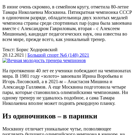
В июне очень скромно, в семейном кругу, отметила 80-летие
Тамара Николаевна Москвина. Пятикратная чемпионка СССР
в одиночном разряде, обладательница двух золотых медалей
чемпиона страны среди спортивных пар (одна была завоевана
вместе с Александром Гавриловым, вторая – с Алексеем
Мишиным), кандидат педагогических наук, она известна во
всем мире, прежде всего, как уникальный тренер.
Текст: Борис Ходоровский
20.12.2021 |
Большой спорт №6 (148) 2021
На протяжении 40 лет ее ученики побеждают на чемпионатах
мира. В 1981 году «золото» завоевали Ирина Воробьева и
Игорь Лисовский, а в 2021-м – Анастасия Мишина и
Александр Галлямов. А еще Москвина подготовила четыре
пары, которые становились олимпийскими чемпионами. Ни
одному тренеру не удавалось подобное, а сама Тамара
Николаевна вполне может поднять рекордную планку.
Из одиночников – в парники
Москвину отличает уникальное чутье, позволяющее
разглядеть будущего олимпийского чемпиона в юниоре, на