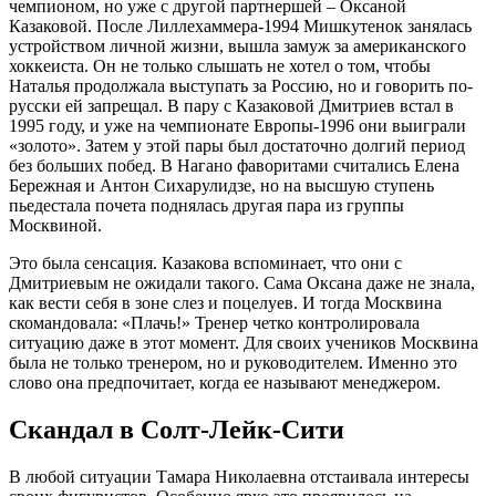
чемпионом, но уже с другой партнершей – Оксаной
Казаковой. После Лиллехаммера-1994 Мишкутенок занялась
устройством личной жизни, вышла замуж за американского
хоккеиста. Он не только слышать не хотел о том, чтобы
Наталья продолжала выступать за Россию, но и говорить по-
русски ей запрещал. В пару с Казаковой Дмитриев встал в
1995 году, и уже на чемпионате Европы-1996 они выиграли
«золото». Затем у этой пары был достаточно долгий период
без больших побед. В Нагано фаворитами считались Елена
Бережная и Антон Сихарулидзе, но на высшую ступень
пьедестала почета поднялась другая пара из группы
Москвиной.
Это была сенсация. Казакова вспоминает, что они с
Дмитриевым не ожидали такого. Сама Оксана даже не знала,
как вести себя в зоне слез и поцелуев. И тогда Москвина
скомандовала: «Плачь!» Тренер четко контролировала
ситуацию даже в этот момент. Для своих учеников Москвина
была не только тренером, но и руководителем. Именно это
слово она предпочитает, когда ее называют менеджером.
Скандал в Солт-Лейк-Сити
В любой ситуации Тамара Николаевна отстаивала интересы