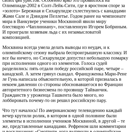
своих фигуристов. Особенно ярко это проявилось на
Олимпиаде-2002 в Солт-Лейк-Сити, где в яростном споре за
«золото» Бережная и Сихарулидзе схлестнулись с канадцами
Жами Сале и Дэвидом Пеллетье. Годом ранее на чемпионате
мира в Ванкувере ученики Москвиной явили миру
блестящую «Чаплиниану», поставленную Игорем Бобриным.
И проиграли хозяевам льда с их незамысловатой
композицией.
Москвина всегда умела делать выводы из неудач, и к
олимпийскому сезону выбрала беспроигрышную классику. И
все бы ничего, но Сихарулидзе допустил небольшую помарку
при исполнении одного из элементов. Голоса судей
разделились: пять отдали победу российской паре, четыре –
канадской. А затем грянул скандал. Француженка Мари-Рене
ле Гунь написала объяснительную, в которой призналась в
некоем давлении со стороны обосновавшегося во Франции
авторитетного бизнесмена по прозвищу Тайванчик.
Гражданств у уроженца Ташкента было много, но
лоббировать почему-то он решил российскую пару.
Что тут началось! По американскому телевидению каждый
вечер крутили ролик, в котором в одной половине были
элементы в исполнении учеников Москвиной, в другой – те
же, представленные канадцами. Рефреном шли комментарии
и восклицания: «Смотрите, кого вытянули в олимпийские