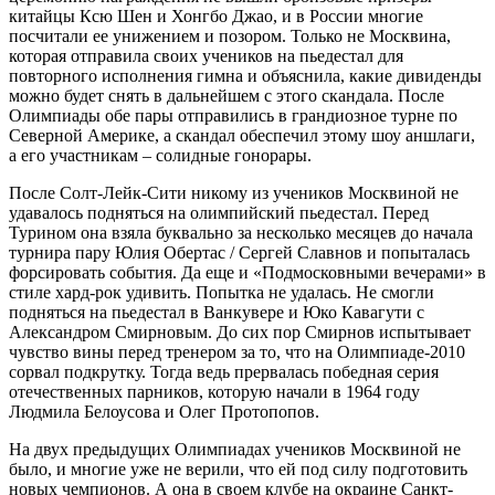
китайцы Ксю Шен и Хонгбо Джао, и в России многие
посчитали ее унижением и позором. Только не Москвина,
которая отправила своих учеников на пьедестал для
повторного исполнения гимна и объяснила, какие дивиденды
можно будет снять в дальнейшем с этого скандала. После
Олимпиады обе пары отправились в грандиозное турне по
Северной Америке, а скандал обеспечил этому шоу аншлаги,
а его участникам – солидные гонорары.
После Солт-Лейк-Сити никому из учеников Москвиной не
удавалось подняться на олимпийский пьедестал. Перед
Турином она взяла буквально за несколько месяцев до начала
турнира пару Юлия Обертас / Сергей Славнов и попыталась
форсировать события. Да еще и «Подмосковными вечерами» в
стиле хард-рок удивить. Попытка не удалась. Не смогли
подняться на пьедестал в Ванкувере и Юко Кавагути с
Александром Смирновым. До сих пор Смирнов испытывает
чувство вины перед тренером за то, что на Олимпиаде-2010
сорвал подкрутку. Тогда ведь прервалась победная серия
отечественных парников, которую начали в 1964 году
Людмила Белоусова и Олег Протопопов.
На двух предыдущих Олимпиадах учеников Москвиной не
было, и многие уже не верили, что ей под силу подготовить
новых чемпионов. А она в своем клубе на окраине Санкт-