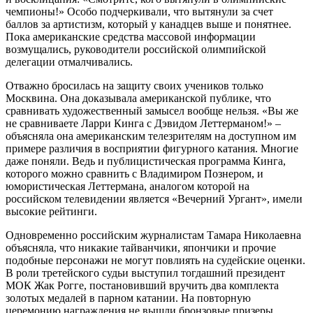
чемпионы!» Особо подчеркивали, что вытянули за счет
баллов за артистизм, который у канадцев выше и понятнее.
Пока американские средства массовой информации
возмущались, руководители российской олимпийской
делегации отмалчивались.
Отважно бросилась на защиту своих учеников только
Москвина. Она доказывала американской публике, что
сравнивать художественный замысел вообще нельзя. «Вы же
не сравниваете Ларри Кинга с Дэвидом Леттерманом!» –
объясняла она американским телезрителям на доступном им
примере различия в восприятии фигурного катания. Многие
даже поняли. Ведь и публицистическая программа Кинга,
которого можно сравнить с Владимиром Познером, и
юмористическая Леттермана, аналогом которой на
российском телевидении является «Вечерний Ургант», имели
высокие рейтинги.
Одновременно российским журналистам Тамара Николаевна
объясняла, что никакие тайванчики, япончики и прочие
подобные персонажи не могут повлиять на судейские оценки.
В роли третейского судьи выступил тогдашний президент
МОК Жак Рогге, постановивший вручить два комплекта
золотых медалей в парном катании. На повторную
церемонию награждения не вышли бронзовые призеры